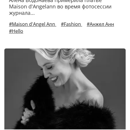
Алена Водонаева примерила платье
Maison d'Angelann во время фотосессии
журнала...
#Maison d'Angel Ann
#Fashion
#Анжел Анн
#Hello