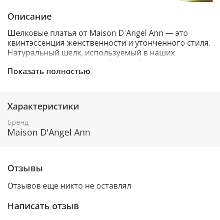
Описание
Шелковые платья от Maison D'Angel Ann — это
квинтэссенция женственности и утонченного стиля.
Натуральный шелк, используемый в наших
изделиях, дарит непревзойденный комфорт и
Показать полностью
создает неповторимый силуэт, который изящно
струится по фигуре.
Преимущества шелковых платьев:
Характеристики
100% натуральный шелк премиального
Бренд
качества
Maison D'Angel Ann
Разнообразие фасонов: от элегантных платьев-
макси до изысканных коктейльных моделей
Отзывы
Возможность выбора различных цветовых
решений
Отзывов еще никто не оставлял
Идеальная посадка по фигуре
Написать отзыв
Наши длинные шелковые платья на тонких