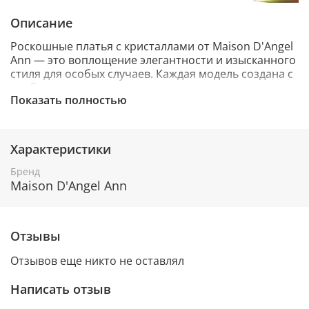
Описание
Роскошные платья с кристаллами от Maison D'Angel
Ann — это воплощение элегантности и изысканного
стиля для особых случаев. Каждая модель создана с
особым вниманием к деталям, где ручная
Показать полностью
инкрустация кристаллами превращает наряд в
настоящее произведение искусства.
Характеристики
Особенности наших платьев с кристаллами:
-Премиальные ткани высочайшего качества
Бренд
-Ручная работа и индивидуальный подход к каждому
Maison D'Angel Ann
изделию
-Уникальный дизайн с изящной инкрустацией
кристаллами
Отзывы
-Разнообразие силуэтов для любого типа фигуры
Наши длинные силуэтные платья с кристаллами
Отзывов еще никто не оставлял
идеально подойдут для торжественных
мероприятий, свадебных церемоний и вечерних
Написать отзыв
выходов. Изысканный крой и деликатный блеск
кристаллов подчеркнут вашу индивидуальность и